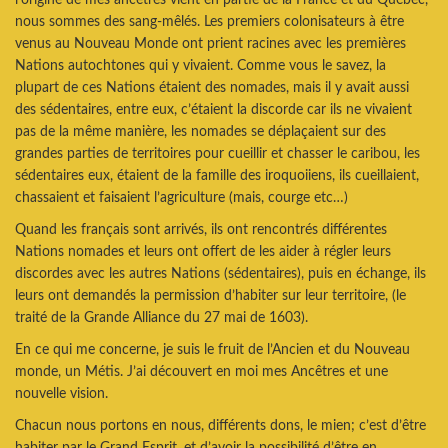
nous sommes des sang-mêlés. Les premiers colonisateurs à être
venus au Nouveau Monde ont prient racines avec les premières
Nations autochtones qui y vivaient. Comme vous le savez, la
plupart de ces Nations étaient des nomades, mais il y avait aussi
des sédentaires, entre eux, c’étaient la discorde car ils ne vivaient
pas de la même manière, les nomades se déplaçaient sur des
grandes parties de territoires pour cueillir et chasser le caribou, les
sédentaires eux, étaient de la famille des iroquoiiens, ils cueillaient,
chassaient et faisaient l’agriculture (mais, courge etc…)
Quand les français sont arrivés, ils ont rencontrés différentes
Nations nomades et leurs ont offert de les aider à régler leurs
discordes avec les autres Nations (sédentaires), puis en échange, ils
leurs ont demandés la permission d’habiter sur leur territoire, (le
traité de la Grande Alliance du 27 mai de 1603).
En ce qui me concerne, je suis le fruit de l’Ancien et du Nouveau
monde, un Métis. J’ai découvert en moi mes Ancêtres et une
nouvelle vision.
Chacun nous portons en nous, différents dons, le mien; c’est d’être
habiter par le Grand Esprit, et d’avoir la possibilité d’être en