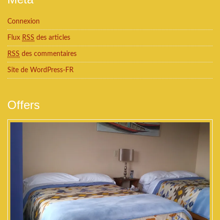
Connexion
Flux
RSS
des articles
RSS
des commentaires
Site de WordPress-FR
Offers