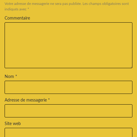
Votre adresse de messagerie ne sera pas publiée.
Les champs obligatoires sont
indiqués avec
*
Commentaire
Nom
*
Adresse de messagerie
*
Site web