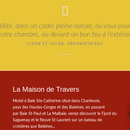
llité, dans un cadre pleine nature, où vous po
 votre chambre, ou devant un bon feu à l’extérieur
LISON ET JACOB, PROPRIÉTAIRES
La Maison de Travers
Motel à Baie Ste-Catherine situé dans Charlevoix,
pays des Hautes-Gorges et des Baleines, en passant
par Baie St-Paul et La Malbaie, venez découvrir le Fjord du
Saguenay et le fleuve St-Laurent sur un bateau de
croisières aux Baleines...