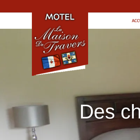
ACC
En tout tra
Des ch
Le P