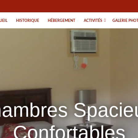
UEIL
HISTORIQUE
HÉBERGEMENT
ACTIVITÉS
GALERIE PHO
nquilité ! Motel 
ambres Spacie
aradis des Bal
Confortables
Achetez vos billets de croisière sur place